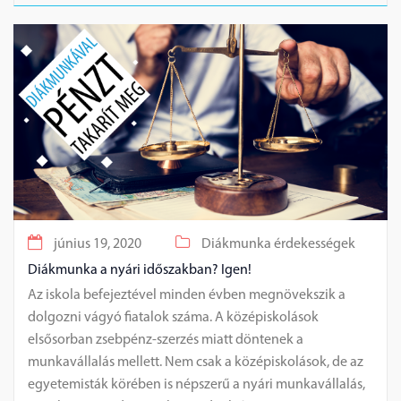
június 19, 2020
Diákmunka érdekességek
Diákmunka a nyári időszakban? Igen!
Az iskola befejeztével minden évben megnövekszik a
dolgozni vágyó fiatalok száma. A középiskolások
elsősorban zsebpénz-szerzés miatt döntenek a
munkavállalás mellett. Nem csak a középiskolások, de az
egyetemisták körében is népszerű a nyári munkavállalás,