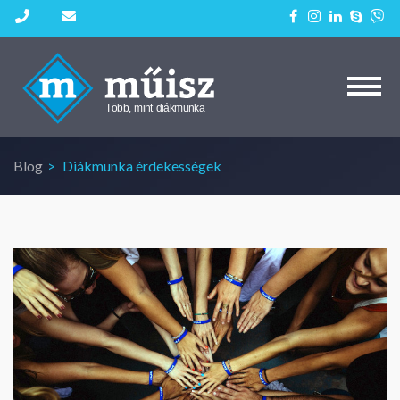
Kezdőlap
Aktuális diákmunkáink
Blog
Diákmunka érdekességek
Cégeknek
Blog
Kapcsolat