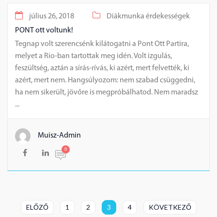
július 26, 2018
Diákmunka érdekességek
PONT ott voltunk!
Tegnap volt szerencsénk kilátogatni a Pont Ott Partira,
melyet a Rio-ban tartottak meg idén. Volt izgulás,
feszültség, aztán a sírás-rívás, ki azért, mert felvették, ki
azért, mert nem. Hangsúlyozom: nem szabad csüggedni,
ha nem sikerült, jövőre is megpróbálhatod. Nem maradsz
...
Muisz-Admin
0
ELŐZŐ
1
2
3
4
KÖVETKEZŐ