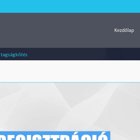
Kezdőlap
s tagságkötés