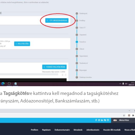
 a
Tagságkötés
re kattintva kell megadnod a tagságkötéshez
ványszám, Adóazonosítójel, Bankszámlaszám, stb.)