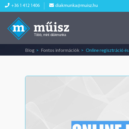
+36 1 412 1406
diakmunka@muisz.hu
Blog
Fontos információk
Online regisztráció é