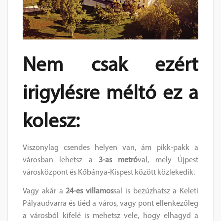
Nem csak ezért
irigylésre méltó ez a
kolesz:
Viszonylag csendes helyen van, ám pikk-pakk a
városban lehetsz a
3-as metró
val, mely Újpest
városközpont és Kőbánya-Kispest között közlekedik.
Vagy akár a
24-es villamos
sal is bezúzhatsz a Keleti
Pályaudvarra és tiéd a város, vagy pont ellenkezőleg
a városból kifelé is mehetsz vele, hogy elhagyd a