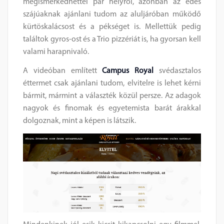
megismerkedhettél pár helyről, azonban az édes
szájúaknak ajánlani tudom az aluljáróban működő
kürtöskalácsost és a pékséget is. Mellettük pedig
találtok gyros-ost és a Trio pizzériát is, ha gyorsan kell
valami harapnivaló.
A videóban említett
Campus Royal
svédasztalos
éttermet csak ajánlani tudom, elvitelre is lehet kérni
bármit, mármint a választék közül persze. Az adagok
nagyok és finomak és egyetemista barát árakkal
dolgoznak, mint a képen is látszik.