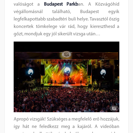
valóságot a
Budapest Parkb
an. A Közvágóhíd
végállomásnál található, Budapest egyik
legfelkapottabb szabadtéri buli helye. Tavasztól őszig
koncertek tömkelege vár rád, hogy kiereszthesd a
gőzt, mondjuk egy jól sikerült vizsga után…
Apropó vizsgák! Szükséges a megfelelő erő hozzájuk,
így hát ne feledkezz meg a kajáról. A videóban