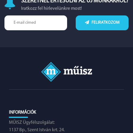
SZERETNÉL ÉRTESÜLNI AZ ÚJ MUNKÁKRÓL?
Iratkozz fel hírlevelünkre most!
FELIRATKOZOM
INFORMÁCIÓK
MŰISZ Ügyfélszolgálat:
1137 Bp., Szent István krt. 24.