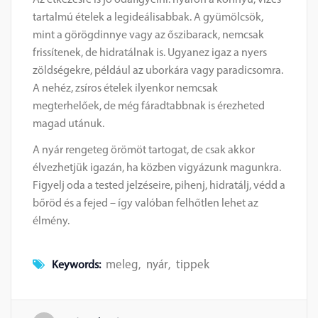
tartalmú ételek a legideálisabbak. A gyümölcsök,
mint a görögdinnye vagy az őszibarack, nemcsak
frissítenek, de hidratálnak is. Ugyanez igaz a nyers
zöldségekre, például az uborkára vagy paradicsomra.
A nehéz, zsíros ételek ilyenkor nemcsak
megterhelőek, de még fáradtabbnak is érezheted
magad utánuk.
A nyár rengeteg örömöt tartogat, de csak akkor
élvezhetjük igazán, ha közben vigyázunk magunkra.
Figyelj oda a tested jelzéseire, pihenj, hidratálj, védd a
bőröd és a fejed – így valóban felhőtlen lehet az
élmény.
meleg
nyár
tippek
Keywords:
,
,