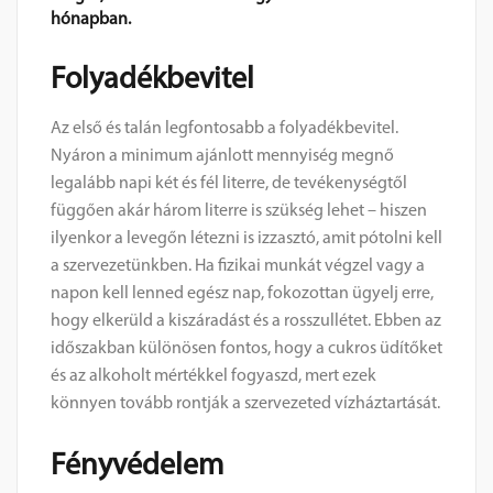
hónapban.
Folyadékbevitel
Az első és talán legfontosabb a folyadékbevitel.
Nyáron a minimum ajánlott mennyiség megnő
legalább napi két és fél literre, de tevékenységtől
függően akár három literre is szükség lehet – hiszen
ilyenkor a levegőn létezni is izzasztó, amit pótolni kell
a szervezetünkben. Ha fizikai munkát végzel vagy a
napon kell lenned egész nap, fokozottan ügyelj erre,
hogy elkerüld a kiszáradást és a rosszullétet. Ebben az
időszakban különösen fontos, hogy a cukros üdítőket
és az alkoholt mértékkel fogyaszd, mert ezek
könnyen tovább rontják a szervezeted vízháztartását.
Fényvédelem