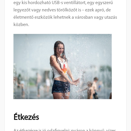
egy kis hordozható USB-s ventillátort, egy egyszerű
legyezőt vagy nedves törölközőt is – ezek apró, de
életmentő eszközök lehetnek a városban vagy utazás
közben.
Étkezés
Az étkezésre is jó odafigyelni: nyáron a könnyű, vizes