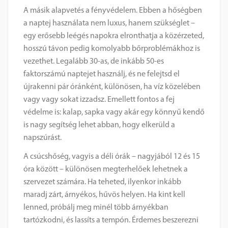
A másik alapvetés a fényvédelem. Ebben a hőségben
a naptej használata nem luxus, hanem szükséglet –
egy erősebb leégés napokra elronthatja a közérzeted,
hosszú távon pedig komolyabb bőrproblémákhoz is
vezethet. Legalább 30-as, de inkább 50-es
faktorszámú naptejet használj, és ne felejtsd el
újrakenni pár óránként, különösen, ha víz közelében
vagy vagy sokat izzadsz. Emellett fontos a fej
védelme is: kalap, sapka vagy akár egy könnyű kendő
is nagy segítség lehet abban, hogy elkerüld a
napszúrást.
A csúcshőség, vagyis a déli órák – nagyjából 12 és 15
óra között – különösen megterhelőek lehetnek a
szervezet számára. Ha teheted, ilyenkor inkább
maradj zárt, árnyékos, hűvös helyen. Ha kint kell
lenned, próbálj meg minél több árnyékban
tartózkodni, és lassíts a tempón. Érdemes beszerezni