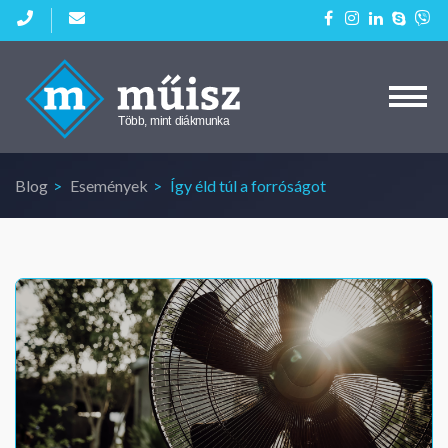
Kezdőlap
Aktuális diákmunkáink
Blog
Események
Így éld túl a forróságot
Cégeknek
Blog
Kapcsolat