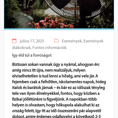
július 17, 2025
Események,
Események
diákoknak,
Fontos információk
Így éld túl a forróságot
Biztosan sokan vannak úgy a nyárral, ahogyan én:
amíg nincs itt újra, nem realizáljuk, milyen
elviselhetetlen is tud lenni a hőség, ami vele jár. A
fejemben csak a felhőtlen, iskolamentes napok, hideg
italok és barátok járnak – és bár ez az időszak tényleg
tele van ilyen élményekkel, fontos, hogy közben a
fizikai jóllétünkre is figyeljünk. A napokban több
helyen is olvastam, hogy hőkupola alakulhat ki az
ország felett, így itt az idő összeszedni pár alapvető
dolgot, amire érdemes odafigyelni a következő 2-3