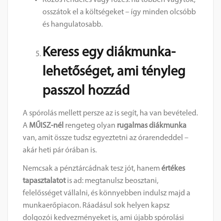
Közös rendelés vagy főzés: ha többen vagytok,
osszátok el a költségeket – így minden olcsóbb
és hangulatosabb.
Keress egy diákmunka-
lehetőséget, ami tényleg
passzol hozzád
A spórolás mellett persze az is segít, ha van bevételed.
A
MŰISZ-nél
rengeteg olyan
rugalmas diákmunka
van, amit össze tudsz egyeztetni az órarendeddel –
akár heti pár órában is.
Nemcsak a pénztárcádnak tesz jót, hanem
értékes
tapasztalatot
is ad: megtanulsz beosztani,
felelősséget vállalni, és könnyebben indulsz majd a
munkaerőpiacon. Ráadásul sok helyen kapsz
dolgozói kedvezményeket is, ami újabb spórolási