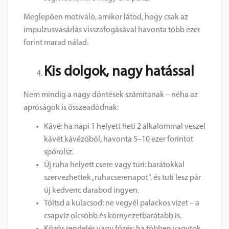
Meglepően motiváló, amikor látod, hogy csak az
impulzusvásárlás visszafogásával havonta több ezer
forint marad nálad.
Kis dolgok, nagy hatással
Nem mindig a nagy döntések számítanak – néha az
apróságok is összeadódnak:
Kávé: ha napi 1 helyett heti 2 alkalommal veszel
kávét kávézóból, havonta 5–10 ezer forintot
spórolsz.
Új ruha helyett csere vagy turi: barátokkal
szervezhettek „ruhacserenapot”, és tuti lesz pár
új kedvenc darabod ingyen.
Töltsd a kulacsod: ne vegyél palackos vizet – a
csapvíz olcsóbb és környezetbarátabb is.