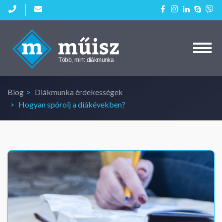
Kezdőlap
Aktuális diákmunkáink
Blog
Diákmunka érdekességek
Cégeknek
Hogyan spórolj a diákévekben?
Blog
Kapcsolat