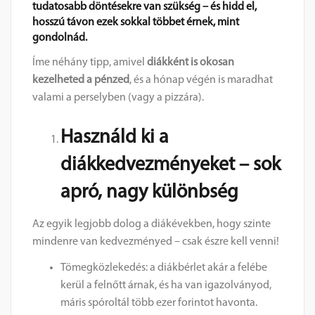
tudatosabb döntésekre van szükség – és hidd el,
hosszú távon ezek sokkal többet érnek, mint
gondolnád.
Íme néhány tipp, amivel
diákként is okosan
kezelheted a pénzed
, és a hónap végén is maradhat
valami a perselyben (vagy a pizzára).
Használd ki a
diákkedvezményeket – sok
apró, nagy különbség
Az egyik legjobb dolog a diákévekben, hogy szinte
mindenre van kedvezményed – csak észre kell venni!
Tömegközlekedés: a diákbérlet akár a felébe
kerül a felnőtt árnak, és ha van igazolványod,
máris spóroltál több ezer forintot havonta.