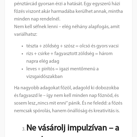
pénztárcád gyorsan érzi a hatását. Egy egyszerű házi
főzés viszont akár harmadába kerülhet annak, mintha
minden nap rendelnél.
Nem kell séfnek lenni – elég néhány alapfogás, amit
variálhatsz:
tészta + zöldség + szósz = olcsó és gyors vacsi
rizs + csirke + fagyasztott zöldség = három
napra elég adag
leves + pirítós = igazi mentőmenü a
vizsgaidőszakban
Ha nagyobb adagokat főzöl, adagold ki dobozokba
és fagyaszd le – így nem kell minden nap főznöd, és
sosem lesz „nincs mit enni” pánik. És ne feledd: a főzés
nemcsak spórolás, hanem önállóság és kreativitás is.
Ne vásárolj impulzívan – a