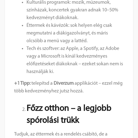
Kulturális programok: mozik, múzeumok,
színházak, koncertek gyakran adnak 10–50%
kedvezményt diákoknak.
Éttermek és kávézók: sok helyen elég csak
megmutatni a diákigazolványt, és máris
olcsóbb a menü vagy a lattéd.
Tech és szoftver: az Apple, a Spotify, az Adobe
vagy a Microsoft is kínál kedvezményes
előfizetéseket diákoknak – ezeket sokan nem is
használják ki.
+1 Tipp:
telepítsd a
Diverzum
applikációt – ezzel még
több kedvezményhez jutsz hozzá.
Főzz otthon – a legjobb
spórolási trükk
Tudjuk, az éttermek és a rendelés csábító, de a