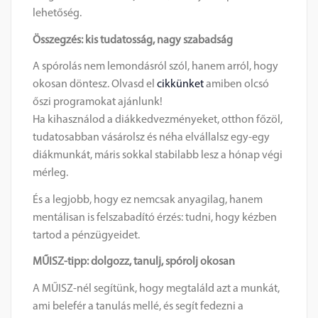
lehetőség.
Összegzés: kis tudatosság, nagy szabadság
A spórolás nem lemondásról szól, hanem arról, hogy
okosan döntesz. Olvasd el
cikkünket
amiben olcsó
őszi programokat ajánlunk!
Ha kihasználod a diákkedvezményeket, otthon főzöl,
tudatosabban vásárolsz és néha elvállalsz egy-egy
diákmunkát, máris sokkal stabilabb lesz a hónap végi
mérleg.
És a legjobb, hogy ez nemcsak anyagilag, hanem
mentálisan is felszabadító érzés: tudni, hogy kézben
tartod a pénzügyeidet.
MŰISZ-tipp: dolgozz, tanulj, spórolj okosan
A MŰISZ-nél segítünk, hogy megtaláld azt a munkát,
ami belefér a tanulás mellé, és segít fedezni a