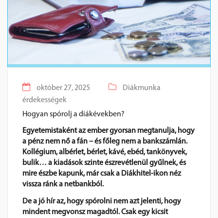
október 27, 2025
Diákmunka
érdekességek
Hogyan spórolj a diákévekben?
Egyetemistaként az ember gyorsan megtanulja, hogy
a pénz nem nő a fán – és főleg nem a bankszámlán.
Kollégium, albérlet, bérlet, kávé, ebéd, tankönyvek,
bulik… a kiadások szinte észrevétlenül gyűlnek, és
mire észbe kapunk, már csak a Diákhitel-ikon néz
vissza ránk a netbankból.
De a jó hír az, hogy spórolni nem azt jelenti, hogy
mindent megvonsz magadtól. Csak egy kicsit