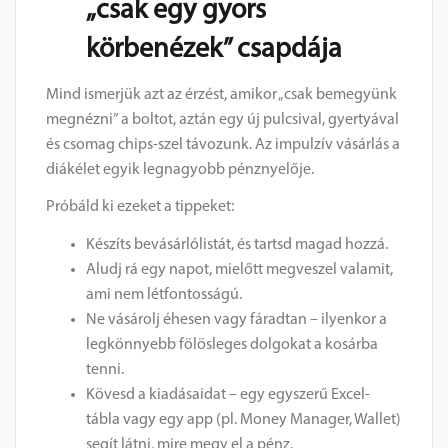
„csak egy gyors
körbenézek” csapdája
Mind ismerjük azt az érzést, amikor „csak bemegyünk
megnézni” a boltot, aztán egy új pulcsival, gyertyával
és csomag chips-szel távozunk. Az impulzív vásárlás a
diákélet egyik legnagyobb pénznyelője.
Próbáld ki ezeket a tippeket:
Készíts bevásárlólistát, és tartsd magad hozzá.
Aludj rá egy napot, mielőtt megveszel valamit,
ami nem létfontosságú.
Ne vásárolj éhesen vagy fáradtan – ilyenkor a
legkönnyebb fölösleges dolgokat a kosárba
tenni.
Kövesd a kiadásaidat – egy egyszerű Excel-
tábla vagy egy app (pl. Money Manager, Wallet)
segít látni, mire megy el a pénz.