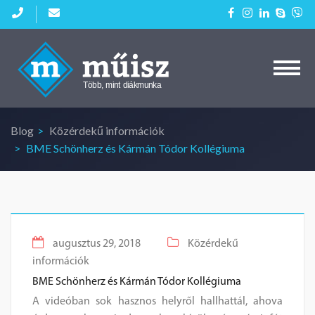
Kezdőlap
Aktuális diákmunkáink
Blog
Közérdekű információk
Cégeknek
BME Schönherz és Kármán Tódor Kollégiuma
Blog
Kapcsolat
augusztus 29, 2018
Közérdekű
információk
BME Schönherz és Kármán Tódor Kollégiuma
A videóban sok hasznos helyről hallhattál, ahova