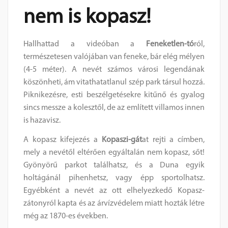
nem is kopasz!
Hallhattad a videóban a
Feneketlen-tó
ról,
természetesen valójában van feneke, bár elég mélyen
(4-5 méter). A nevét számos városi legendának
köszönheti, ám vitathatatlanul szép park társul hozzá.
Piknikezésre, esti beszélgetésekre kitűnő és gyalog
sincs messze a kolesztől, de az említett villamos innen
is hazavisz.
A kopasz kifejezés a
Kopaszi-gát
at rejti a címben,
mely a nevétől eltérően egyáltalán nem kopasz, sőt!
Gyönyörű parkot találhatsz, és a Duna egyik
holtágánál pihenhetsz, vagy épp sportolhatsz.
Egyébként a nevét az ott elhelyezkedő Kopasz-
zátonyról kapta és az árvízvédelem miatt hozták létre
még az 1870-es években.