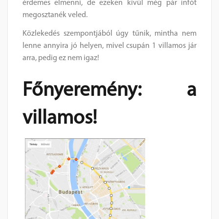
érdemes elmenni, de ezeken kívül még pár infót
megosztanék veled.
Közlekedés szempontjából úgy tűnik, mintha nem
lenne annyira jó helyen, mivel csupán 1 villamos jár
arra, pedig ez nem igaz!
Főnyeremény: a
villamos!