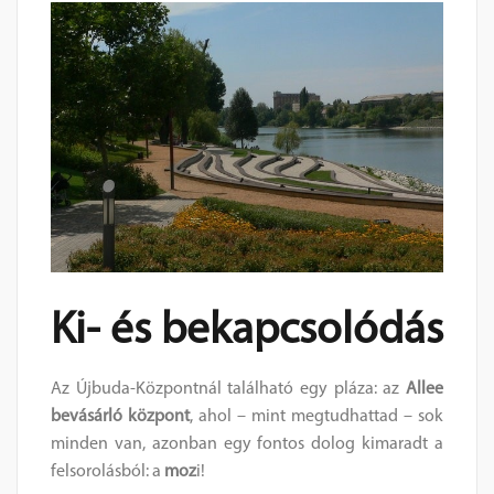
Ki- és bekapcsolódás
Az Újbuda-Központnál található egy pláza: az
Allee
bevásárló központ
, ahol – mint megtudhattad – sok
minden van, azonban egy fontos dolog kimaradt a
felsorolásból: a
moz
i!