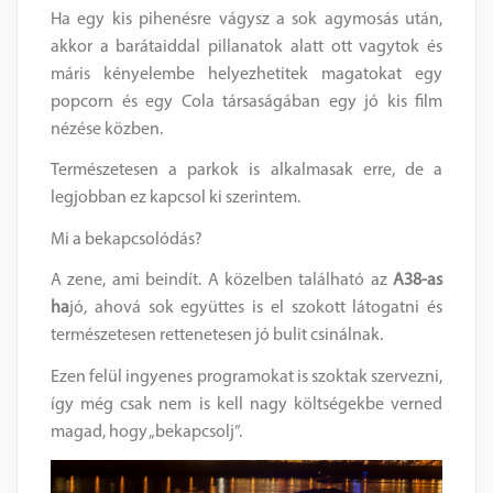
Ha egy kis pihenésre vágysz a sok agymosás után,
akkor a barátaiddal pillanatok alatt ott vagytok és
máris kényelembe helyezhetitek magatokat egy
popcorn és egy Cola társaságában egy jó kis film
nézése közben.
Természetesen a parkok is alkalmasak erre, de a
legjobban ez kapcsol ki szerintem.
Mi a bekapcsolódás?
A zene, ami beindít. A közelben található az
A38-as
ha
jó, ahová sok együttes is el szokott látogatni és
természetesen rettenetesen jó bulit csinálnak.
Ezen felül ingyenes programokat is szoktak szervezni,
így még csak nem is kell nagy költségekbe verned
magad, hogy „bekapcsolj”.