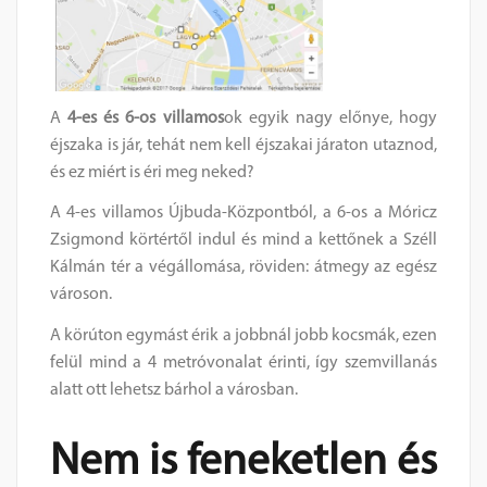
A
4-es és 6-os villamos
ok egyik nagy előnye, hogy
éjszaka is jár, tehát nem kell éjszakai járaton utaznod,
és ez miért is éri meg neked?
A 4-es villamos Újbuda-Központból, a 6-os a Móricz
Zsigmond körtértől indul és mind a kettőnek a Széll
Kálmán tér a végállomása, röviden: átmegy az egész
városon.
A körúton egymást érik a jobbnál jobb kocsmák, ezen
felül mind a 4 metróvonalat érinti, így szemvillanás
alatt ott lehetsz bárhol a városban.
Nem is feneketlen és