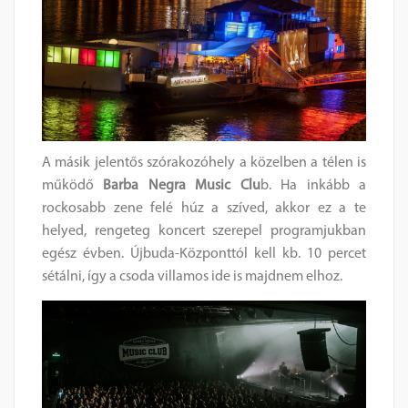
A másik jelentős szórakozóhely a közelben a télen is
működő
Barba Negra Music Clu
b. Ha inkább a
rockosabb zene felé húz a szíved, akkor ez a te
helyed, rengeteg koncert szerepel programjukban
egész évben. Újbuda-Központtól kell kb. 10 percet
sétálni, így a csoda villamos ide is majdnem elhoz.