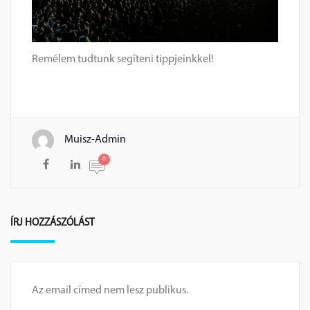
Remélem tudtunk segíteni tippjeinkkel!
Muisz-Admin
0
ÍRJ HOZZÁSZÓLÁST
Az email címed nem lesz publikus.